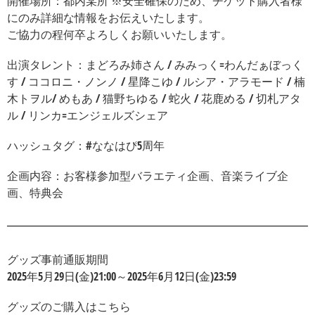
開催場所：都内某所 ※安全確保のため、チケット購入者様
にのみ詳細な情報をお伝えいたします。
ご協力の程何卒よろしくお願いいたします。
出演タレント：まどろみ姉さん / みみっく=わんだぁぼっく
す / ココロニ・ノンノ / 星降こゆ / ルシア・アラモード / 楠
木トヲル/ めもあ / 猫野ちゆる / 蛇火 / 花鹿める / 切札アタ
ル / リンカ=エンジェルズシェア
ハッシュタグ：#ななはぴ5周年
企画内容：お客様参加型バラエティ企画、音楽ライブ企
画、特典会
グッズ事前通販期間
2025年5月29日(金)21:00～2025年6月12日(金)23:59
グッズのご購入はこちら