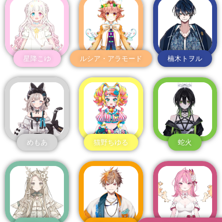
星降こゆ
ルシア・アラモード
楠木トヲル
めもあ
猫野ちゆる
蛇火