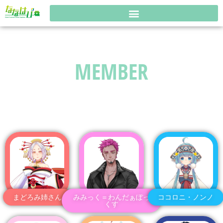
MEMBER
まどろみ姉さん
みみっく＝わんだぁぼっ
ココロニ・ノンノ
くす