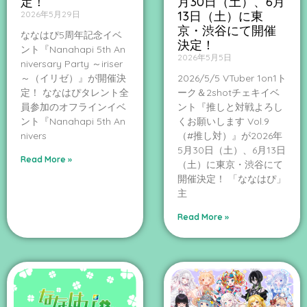
定！
月30日（土）、6月
13日（土）に東
2026年5月29日
京・渋谷にて開催
ななはぴ5周年記念イベ
決定！
ント『Nanahapi 5th An
2026年5月5日
niversary Party ～iriser
～（イリゼ）』が開催決
2026/5/5 VTuber 1on1ト
定！ ななはぴタレント全
ーク＆2shotチェキイベ
員参加のオフラインイベ
ント『推しと対戦よろし
ント『Nanahapi 5th An
くお願いします Vol.9
nivers
（#推し対）』が2026年
5月30日（土）、6月13日
Read More »
（土）に東京・渋谷にて
開催決定！ 「ななはぴ」
主
Read More »