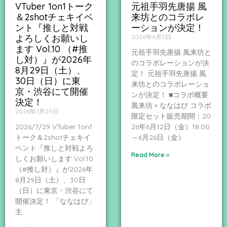
VTuber 1on1トーク
元祖手羽先唐揚 風
＆2shotチェキイベ
来坊とのコラボレ
ント『推しと対戦
ーションが決定！
よろしくお願いし
2026年6月5日
ます Vol.10 （#推
元祖手羽先唐揚 風来坊と
し対）』が2026年
のコラボレーションが決
8月29日（土）、
定！ 元祖手羽先唐揚 風
30日（日）に東
来坊とのコラボレーショ
京・渋谷にて開催
ンが決定！ ■コラボ概要
決定！
風来坊 × ななはぴ コラボ
2026年7月29日
限定セット販売期間：20
2026/7/29 VTuber 1on1
26年6月12日（金）18:00
トーク＆2shotチェキイ
～6月26日（金）
ベント『推しと対戦よろ
Read More »
しくお願いします Vol.10
（#推し対）』が2026年
8月29日（土）、30日
（日）に東京・渋谷にて
開催決定！ 「ななはぴ」
主