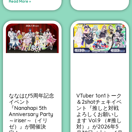
Read More »
ななはぴ5周年記念
VTuber 1on1トーク
イベント
＆2shotチェキイベ
『Nanahapi 5th
ント『推しと対戦
Anniversary Party
よろしくお願いし
～iriser～（イリ
ます Vol.9 （#推し
ゼ）』が開催決
対）』が2026年5